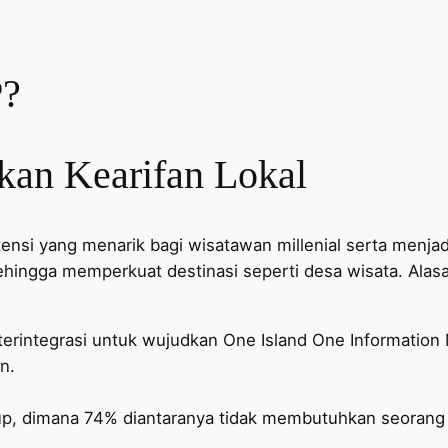
?
akan Kearifan Lokal
potensi yang menarik bagi wisatawan millenial serta me
ehingga memperkuat destinasi seperti desa wisata. Ala
ara terintegrasi untuk wujudkan One Island One Informat
n.
oup, dimana 74% diantaranya tidak membutuhkan seoran