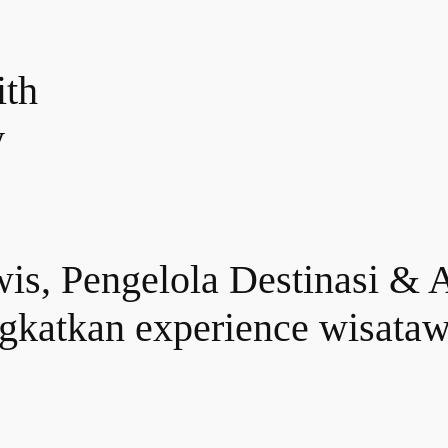
ith
y
s, Pengelola Destinasi & At
gkatkan experience wisatawa